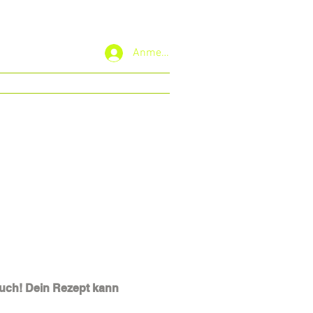
Anmelden
Speisekarten (Neu)
ini-Aktion
stellen und
 uns abholen!
uch! Dein Rezept kann