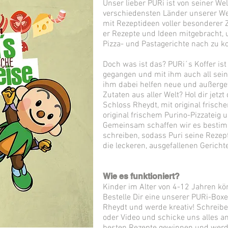
Unser lieber PURi ist von seiner Wel
verschiedensten Länder unserer Wel
mit Rezeptideen voller besonderer 
er Rezepte und Ideen mitgebracht,
Pizza- und Pastagerichte nach zu k
Doch was ist das? PURi´s Koffer ist
gegangen und mit ihm auch all sein
ihm dabei helfen neue und außerge
Zutaten aus aller Welt? Hol dir jetz
Schloss Rheydt, mit original frische
original frischem Purino-Pizzateig u
Gemeinsam schaffen wir es bestim
schreiben, sodass Puri seine Rezep
die leckeren, ausgefallenen Geric
Wie es funktioniert?
Kinder im Alter von 4-12 Jahren kö
Bestelle Dir eine unserer PURi-Bo
Rheydt und werde kreativ! Schreibe
oder Video und schicke uns alles a