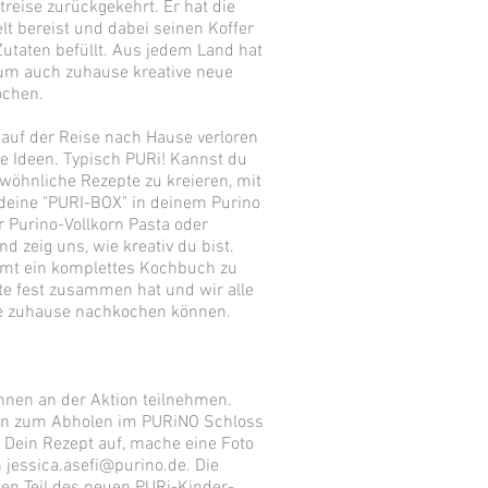
treise zurückgekehrt. Er hat die
t bereist und dabei seinen Koffer
Zutaten befüllt. Aus jedem Land hat
 um auch zuhause kreative neue
ochen.
 auf der Reise nach Hause verloren
e Ideen. Typisch PURi! Kannst du
wöhnliche Rezepte zu kreieren, mit
t deine "PURI-BOX" in deinem Purino
r Purino-Vollkorn Pasta oder
nd zeig uns, wie kreativ du bist.
mt ein komplettes Kochbuch zu
te fest zusammen hat und wir alle
hte zuhause nachkochen können.
nnen an der Aktion teilnehmen.
xen zum Abholen im PURiNO Schloss
 Dein Rezept auf, mache eine Foto
n
jessica.asefi@purino.de
. Die