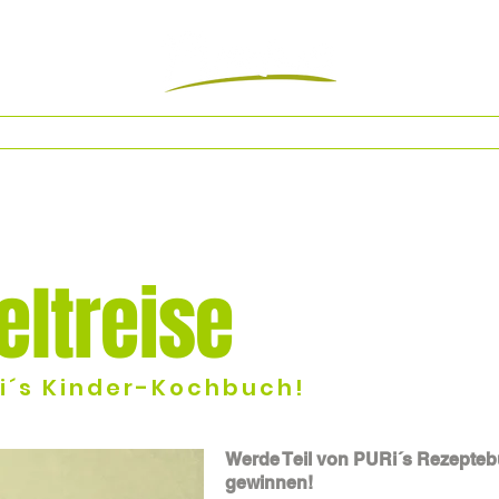
Gutscheine bestellen
Impressum
Datenschutz
eltreise
Bamb
Be
bei
Ri´s Kinder-Kochbuch!
Werde Teil von PURi´s Rezepteb
gewinnen!